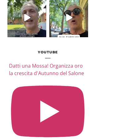
YOUTUBE
Datti una Mossa! Organizza oro
la crescita d'Autunno del Salone