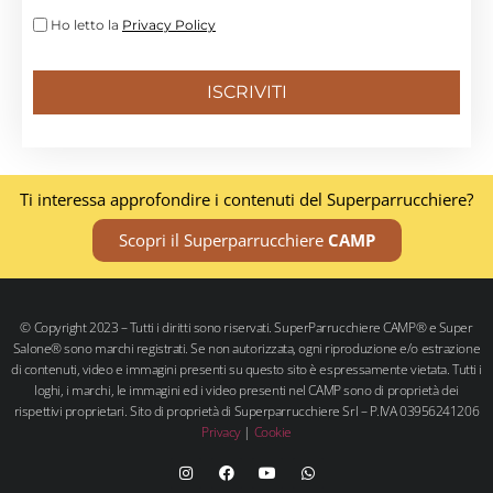
Ho letto la
Privacy Policy
ISCRIVITI
Ti interessa approfondire i contenuti del Superparrucchiere?
Scopri il Superparrucchiere
CAMP
© Copyright 2023 – Tutti i diritti sono riservati. SuperParrucchiere CAMP® e Super
Salone® sono marchi registrati. Se non autorizzata, ogni riproduzione e/o estrazione
di contenuti, video e immagini presenti su questo sito è espressamente vietata. Tutti i
loghi, i marchi, le immagini ed i video presenti nel CAMP sono di proprietà dei
rispettivi proprietari. Sito di proprietà di Superparrucchiere Srl – P.IVA 03956241206
Privacy
|
Cookie