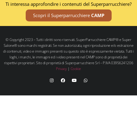
Ti interessa approfondire i contenuti del Superparrucchiere?
Scopri il Superparrucchiere
CAMP
© Copyright 2023 – Tutti i diritti sono riservati. SuperParrucchiere CAMP® e Super
Salone® sono marchi registrati. Se non autorizzata, ogni riproduzione e/o estrazione
di contenuti, video e immagini presenti su questo sito è espressamente vietata. Tutti i
loghi, i marchi, le immagini ed i video presenti nel CAMP sono di proprietà dei
rispettivi proprietari. Sito di proprietà di Superparrucchiere Srl – P.IVA 03956241206
Privacy
|
Cookie