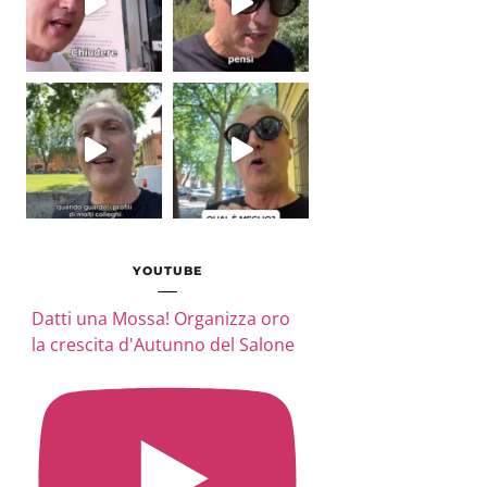
YOUTUBE
Datti una Mossa! Organizza oro
la crescita d'Autunno del Salone